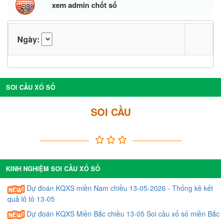
xem admin chốt số
Ngày:
SOI CẦU XỔ SỐ
SOI CẦU
KINH NGHIỆM SOI CẦU XỔ SỐ
Dự đoán KQXS miền Nam chiều 13-05-2026 - Thống kê kết
quả lô tô 13-05
Dự đoán KQXS Miền Bắc chiều 13-05 Soi cầu xổ số miền Bắc