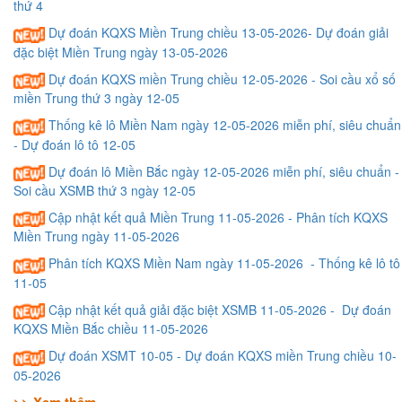
thứ 4
Dự đoán KQXS Miền Trung chiều 13-05-2026- Dự đoán giải
đặc biệt Miền Trung ngày 13-05-2026
Dự đoán KQXS miền Trung chiều 12-05-2026 - Soi cầu xổ số
miền Trung thứ 3 ngày 12-05
Thống kê lô Miền Nam ngày 12-05-2026 miễn phí, siêu chuẩn
- Dự đoán lô tô 12-05
Dự đoán lô Miền Bắc ngày 12-05-2026 miễn phí, siêu chuẩn -
Soi cầu XSMB thứ 3 ngày 12-05
Cập nhật kết quả Miền Trung 11-05-2026 - Phân tích KQXS
Miền Trung ngày 11-05-2026
Phân tích KQXS Miền Nam ngày 11-05-2026 - Thống kê lô tô
11-05
Cập nhật kết quả giải đặc biệt XSMB 11-05-2026 - Dự đoán
KQXS Miền Bắc chiều 11-05-2026
Dự đoán XSMT 10-05 - Dự đoán KQXS miền Trung chiều 10-
05-2026
>> Xem thêm