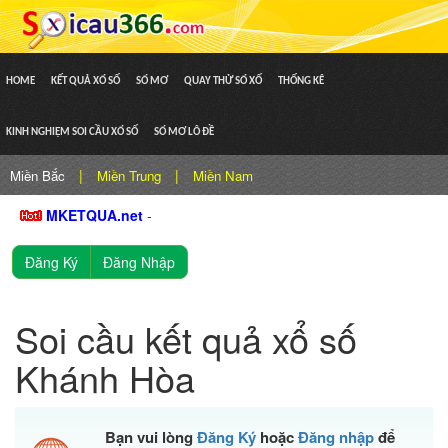
HOME
KẾT QUẢ XỔ SỐ
SỔ MƠ
QUAY THỬ SỔ XỐ
THỐNG KÊ
KINH NGHIỆM SOI CẦU XỔ SỐ
SỔ MƠ LÔ ĐỀ
Miền Bắc
Miền Trung
Miền Nam
MKETQUA.net
-
Đăng Ký
Đăng Nhập
Soi cầu kết quả xổ số
Khánh Hòa
Bạn vui lòng
Đăng Ký
hoặc
Đăng nhập
để