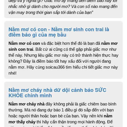
điệp và ý nghĩa gì? Giấc mơ ấy mang đến điềm báo hay lời 
nhắc nhở gì dành cho người mơ? Và con số nào mang đến 
vận may trong thời gian sắp tới dành của bạn”
Nằm mơ có con - Nằm mơ sinh con trai là
điềm báo gì của mẹ bầu
Nằm mơ có con
 và đặc biệt hơn thế đó là bạn đã 
nằm mơ 
sinh con trai
. Bất cứ ai cũng có thể gặp phải giấc mơ như 
thế này. Nhưng liệu giấc mơ này có trở thành hiện thực hay 
không? Đây là điềm báo tốt hay xấu đối với người đang 
nằm mơ. Hãy cùng soicau366 tìm hiểu chi tiết giấc mơ này 
nhé!
Nằm mơ cháy nhà dữ dội cảnh báo SỨC
KHỎE chính mình
Nằm mơ cháy nhà
 đây không phải là giấc chiêm bao bình 
thường. Mà nó đang dự báo 1 điều gì đó sắp đến với bạn 
hoặc người thân hoặc bạn bè của bạn. Vậy nên khi 
nằm 
mơ thấy cháy
 thì hãy cẩn thận trong mọi hành động. Để 