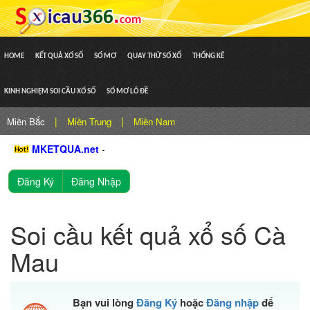
HOME
KẾT QUẢ XỔ SỐ
SỔ MƠ
QUAY THỬ SỔ XỐ
THỐNG KÊ
KINH NGHIỆM SOI CẦU XỔ SỐ
SỔ MƠ LÔ ĐỀ
Miền Bắc
Miền Trung
Miền Nam
MKETQUA.net
-
Đăng Ký
Đăng Nhập
Soi cầu kết quả xổ số Cà
Mau
Bạn vui lòng
Đăng Ký
hoặc
Đăng nhập
để