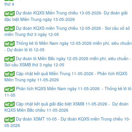
thứ 4
Dự đoán KQXS Miền Trung chiều 13-05-2026- Dự đoán giải
đặc biệt Miền Trung ngày 13-05-2026
Dự đoán KQXS miền Trung chiều 12-05-2026 - Soi cầu xổ số
miền Trung thứ 3 ngày 12-05
Thống kê lô Miền Nam ngày 12-05-2026 miễn phí, siêu chuẩn
- Dự đoán lô tô 12-05
Dự đoán lô Miền Bắc ngày 12-05-2026 miễn phí, siêu chuẩn -
Soi cầu XSMB thứ 3 ngày 12-05
Cập nhật kết quả Miền Trung 11-05-2026 - Phân tích KQXS
Miền Trung ngày 11-05-2026
Phân tích KQXS Miền Nam ngày 11-05-2026 - Thống kê lô tô
11-05
Cập nhật kết quả giải đặc biệt XSMB 11-05-2026 - Dự đoán
KQXS Miền Bắc chiều 11-05-2026
Dự đoán XSMT 10-05 - Dự đoán KQXS miền Trung chiều 10-
05-2026