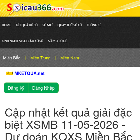
HOME
KẾT QUẢ XỔ SỐ
SỔ MƠ
QUAY THỬ SỔ XỐ
THỐNG KÊ
KINH NGHIỆM SOI CẦU XỔ SỐ
SỔ MƠ LÔ ĐỀ
Miền Bắc
Miền Trung
Miền Nam
MKETQUA.net
-
Đăng Ký
Đăng Nhập
Cập nhật kết quả giải đặc
biệt XSMB 11-05-2026 -
Dự đoán KQXS Miền Bắc