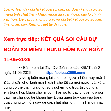
Lưu ý: Trên đây chỉ là kết quả soi cầu, dự đoán kết quả xổ số 
mang tính chất tham khảo, muốn đưa ra những cặp lô chính 
xác hơn. Để cập nhật chính xác và chi tiết kết quả xổ số kiến 
thiết chiều nay. Xem chi tiết tại đây nhé:
Xem trực tiếp: KẾT QUẢ SOI CẦU DỰ 
ĐOÁN XS MIỀN TRUNG HÔM NAY NGÀY 
11-05-2026
>>> Bấm xem tại đây: Dự đoán soi cầu XSMT thứ 2 
ngày 11-05-2026  
https://soicau3666.com/
hy vọng luôn mang lại cho mọi người nhiều may mắn ! 
Đây là sân chơi lành mạnh dành cho tất cả mọi người bất kỳ ai 
cũng có thể tham gia chốt số và chém gió trực tiếp cùng anh 
em trong hội. Muốn chơi muốn nhận số từ các chuyên gia soi 
cầu mà chưa có tài khoản hãy Đừng quên truy cập vào trang 
của chúng tôi mỗi ngày để cập nhật những tình hình mới nhất 
nhé.