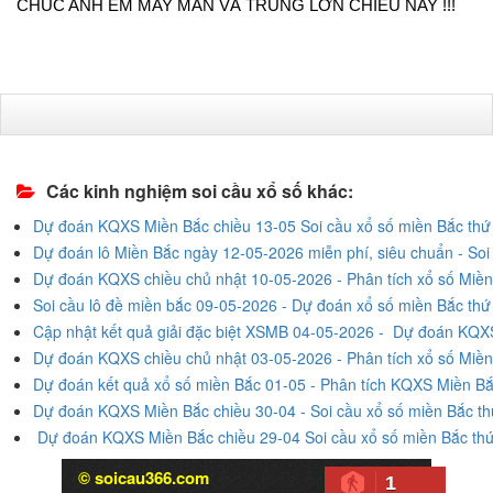
CHÚC ANH EM MAY MẮN VÀ TRÚNG LỚN CHIỀU NAY !!!
Các kinh nghiệm soi cầu xổ số khác:
Dự đoán KQXS Miền Bắc chiều 13-05 Soi cầu xổ số miền Bắc thứ
Dự đoán lô Miền Bắc ngày 12-05-2026 miễn phí, siêu chuẩn - So
Dự đoán KQXS chiều chủ nhật 10-05-2026 - Phân tích xổ số Miền
Soi cầu lô đề miền bắc 09-05-2026 - Dự đoán xổ số miền Bắc thứ
Cập nhật kết quả giải đặc biệt XSMB 04-05-2026 - Dự đoán KQX
Dự đoán KQXS chiều chủ nhật 03-05-2026 - Phân tích xổ số Miền
Dự đoán kết quả xổ số miền Bắc 01-05 - Phân tích KQXS Miền B
Dự đoán KQXS Miền Bắc chiều 30-04 - Soi cầu xổ số miền Bắc t
Dự đoán KQXS Miền Bắc chiều 29-04 Soi cầu xổ số miền Bắc th
© soicau366.com
1