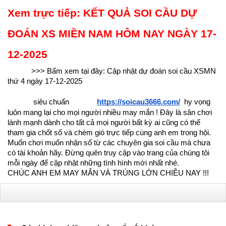
Xem trực tiếp: KẾT QUẢ SOI CẦU DỰ 
ĐOÁN XS MIỀN NAM HÔM NAY NGÀY 17-
12-2025
>>> Bấm xem tại đây: Cập nhật dự đoán soi cầu XSMN 
thứ 4 ngày 17-12-2025
 siêu chuẩn 
https://soicau3666.com/
  hy vọng 
luôn mang lại cho mọi người nhiều may mắn ! Đây là sân chơi 
lành mạnh dành cho tất cả mọi người bất kỳ ai cũng có thể 
tham gia chốt số và chém gió trực tiếp cùng anh em trong hội. 
Muốn chơi muốn nhận số từ các chuyên gia soi cầu mà chưa 
có tài khoản hãy. Đừng quên truy cập vào trang của chúng tôi 
mỗi ngày để cập nhật những tình hình mới nhất nhé.
CHÚC ANH EM MAY MẮN VÀ TRÚNG LỚN CHIỀU NAY !!!