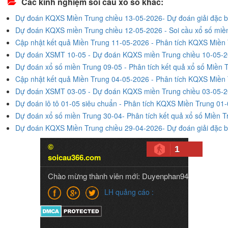
Các kinh nghiệm soi cầu xổ số khác:
Dự đoán KQXS Miền Trung chiều 13-05-2026- Dự đoán giải đặc b
Dự đoán KQXS miền Trung chiều 12-05-2026 - Soi cầu xổ số miề
Cập nhật kết quả Miền Trung 11-05-2026 - Phân tích KQXS Miền
Dự đoán XSMT 10-05 - Dự đoán KQXS miền Trung chiều 10-05-
Dự đoán xổ số miền Trung 09-05 - Phân tích kết quả xổ số Miền
Cập nhật kết quả Miền Trung 04-05-2026 - Phân tích KQXS Miền
Dự đoán XSMT 03-05 - Dự đoán KQXS miền Trung chiều 03-05-
Dự đoán lô tô 01-05 siêu chuẩn - Phân tích KQXS Miền Trung 01
Dự đoán xổ số miền Trung 30-04- Phân tích kết quả xổ số Miền 
Dự đoán KQXS Miền Trung chiều 29-04-2026- Dự đoán giải đặc b
©
1
soicau366.com
Chào mừng thành viên mới: Duyenphan94
LH quảng cáo :
Fun88 Việt
/