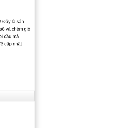
 Đây là sân 
số và chém gió 
oi cầu mà 
ể cập nhật 