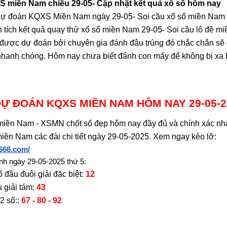
 miền Nam chiều 29-05- Cập nhật kết quả xổ số hôm nay 
Dự đoán KQXS Miền Nam ngày 29-05- Soi cầu xổ số miền Nam 
 tích kết quả quay thử xổ số miền Nam 29-05- Soi cầu lô đề mi
được dự đoán bởi chuyên gia đánh đâu trúng đó chắc chắn sẽ 
hanh chóng. Hôm nay chưa biết đánh con mấy để không bị xa b
DỰ ĐOÁN KQXS MIỀN NAM HÔM NAY 29-05-2
miền Nam - XSMN chốt số đẹp hôm nay đầy đủ và chính xác nhấ
miền Nam các đài chi tiết ngày 29-05-2025. Xem ngay kẻo lỡ:
3666.com/
y Ninh ngày 29-05-2025 thứ 5:
 đầu đuôi giải đặc biệt: 
12
 giải tám: 
43 
2 số:: 
67 - 80 - 92