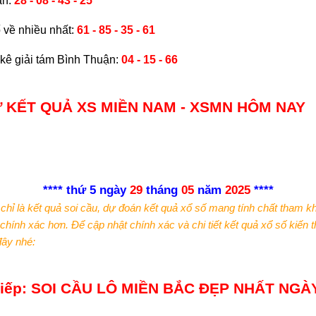
n: 
28 - 08 - 43 - 25
 về nhiều nhất: 
61 - 85 - 35 - 61
kê giải tám Bình Thuận: 
04 - 15 - 66
 KẾT QUẢ XS MIỀN NAM - XSMN HÔM NAY
**** thứ 5 ngày 
29 
tháng 
05 
năm
 2025
 ****
 chỉ là kết quả soi cầu, dự đoán kết quả xổ số mang tính chất tham k
chính xác hơn. Để cập nhật chính xác và chi tiết kết quả xổ số kiến th
 đây nhé:
tiếp: SOI CẦU LÔ MIỀN BẮC ĐẸP NHẤT NGÀY