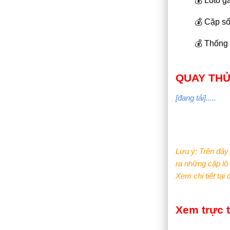
💰 Loto ga
💰 Cặp số
💰 Thống 
QUAY THỬ
[đang tải].....
Lưu ý: Trên đây
ra những cặp lô 
Xem chi tiết tại
Xem trực 