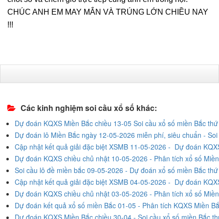
CHÚC ANH EM MAY MẮN VÀ TRÚNG LỚN CHIỀU NAY 
!!!
Các kinh nghiệm soi cầu xổ số khác:
Dự đoán KQXS Miền Bắc chiều 13-05 Soi cầu xổ số miền Bắc thứ
Dự đoán lô Miền Bắc ngày 12-05-2026 miễn phí, siêu chuẩn - So
Cập nhật kết quả giải đặc biệt XSMB 11-05-2026 - Dự đoán KQX
Dự đoán KQXS chiều chủ nhật 10-05-2026 - Phân tích xổ số Miền
Soi cầu lô đề miền bắc 09-05-2026 - Dự đoán xổ số miền Bắc thứ
Cập nhật kết quả giải đặc biệt XSMB 04-05-2026 - Dự đoán KQX
Dự đoán KQXS chiều chủ nhật 03-05-2026 - Phân tích xổ số Miền
Dự đoán kết quả xổ số miền Bắc 01-05 - Phân tích KQXS Miền B
Dự đoán KQXS Miền Bắc chiều 30-04 - Soi cầu xổ số miền Bắc t