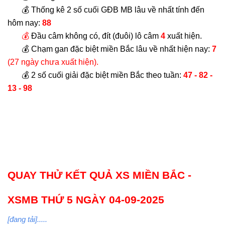
💰 Thống kê 2 số cuối GĐB MB lâu về nhất tính đến 
hôm nay:
88 
💰 
Đầu câm không có, đít (đuôi) lô câm 
4 
xuất hiện.
💰 Chạm gan đặc biệt miền Bắc lâu về nhất hiện nay:
7 
(27 ngày chưa xuất hiện).
💰 2 số cuối giải đặc biệt miền Bắc theo tuần:
 47 - 82 - 
13 - 98 
QUAY THỬ KẾT QUẢ XS MIỀN BẮC - 
XSMB THỨ 5 NGÀY 04-09-2025
[đang tải].....