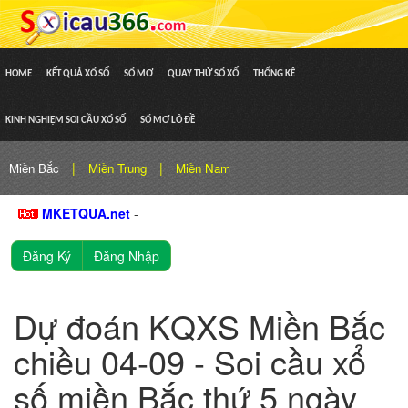
HOME
KẾT QUẢ XỔ SỐ
SỔ MƠ
QUAY THỬ SỔ XỐ
THỐNG KÊ
KINH NGHIỆM SOI CẦU XỔ SỐ
SỔ MƠ LÔ ĐỀ
Miền Bắc
Miền Trung
Miền Nam
MKETQUA.net
-
Đăng Ký
Đăng Nhập
Dự đoán KQXS Miền Bắc
chiều 04-09 - Soi cầu xổ
số miền Bắc thứ 5 ngày