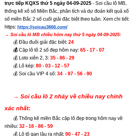
trực tiếp KQXS thứ 5 ngày 04-09-2025 
- Soi cầu lô MB, 
thống kê xổ số Miền Bắc, phân tích và dự đoán kết quả xổ 
số miền Bắc 2 số cuối giải đặc biệt theo tuần. Xem chi tiết: 
https: 
https://soicau3666.com/
→ Soi cầu lô MB chiều hôm nay thứ 5 ngày 04-09-2025:
💰 Đầu đuôi giải đặc biệt:
24 
💰 
Cặp lô tô 2 số đẹp hôm nay:
65 - 17 - 07 
💰 Loto xiên 2, 3:
 35 - 86 - 29 
💰 Lô kép: 
80 - 03 - 12 - 57 
💰 Soi cầu VIP 4 số: 
34  - 97 - 56 - 90 
→ 
Soi cầu lô 2 nháy về chiều nay chính 
xác nhất: 
💰 Thống kê miền Bắc cặp lô đẹp trong hôm nay về 
nhiều:
32 - 16 - 86 - 59 
💰 Lô tô gan lâu ra nhất: 
90 - 47 - 23 