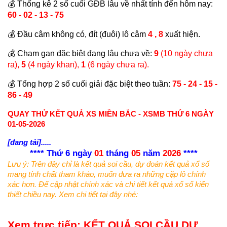
💰 Thống kê 2 số cuối GĐB lâu về nhất tính đến hôm nay:
60 - 02 - 13 - 75 
💰 Đầu câm không có, đít (đuôi) lô câm
4 , 8 
xuất hiện.
💰 Chạm gan đặc biệt đang lâu chưa về:
9 
(10 ngày chưa 
ra), 
5 
(4 ngày khan), 
1 
(6 ngày chưa ra).  
💰 Tổng hợp 2 số cuối giải đặc biệt theo tuần: 
75 - 24 - 15 - 
86 - 49 
QUAY THỬ KẾT QUẢ XS MIỀN BẮC - XSMB THỨ 6 NGÀY 
01-05-2026
[đang tải].....
**** Thứ 6 ngày 
01 
tháng 
05 
năm
 2026
 ****
Lưu ý: Trên đây chỉ là kết quả soi cầu, dự đoán kết quả xổ số 
mang tính chất tham khảo, muốn đưa ra những cặp lô chính 
xác hơn. Để cập nhật chính xác và chi tiết kết quả xổ số kiến 
thiết chiều nay. Xem chi tiết tại đây nhé:
Xem trực tiếp: KẾT QUẢ SOI CẦU DỰ 