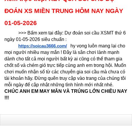
ĐOÁN XS MIỀN TRUNG HÔM NAY NGÀY 
01-05-2026
>>> Bấm xem tại đây: Dự đoán soi cầu XSMT thứ 6 
ngày 01-05-2026 siêu chuẩn 
: 
   hy vọng luôn mang lại cho 
https://soicau3666.com/
mọi người nhiều may mắn ! Đây là sân chơi lành mạnh 
dành cho tất cả mọi người bất kỳ ai cũng có thể tham gia 
chốt số và chém gió trực tiếp cùng anh em trong hội. Muốn 
chơi muốn nhận số từ các chuyên gia soi cầu mà chưa có 
tài khoản hãy. Đừng quên truy cập vào trang của chúng tôi 
mỗi ngày để cập nhật những tình hình mới nhất nhé.
CHÚC ANH EM MAY MẮN VÀ TRÚNG LỚN CHIỀU NAY 
!!!