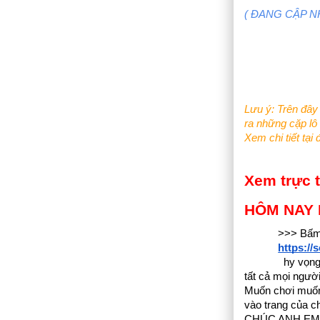
( ĐANG CẬP NH
Lưu ý: Trên đây
ra những cặp lô 
Xem chi tiết tại
Xem trực 
HÔM NAY 
>>> Bấm 
https://
hy vọng
tất cả mọi người
Muốn chơi muốn 
vào trang của c
CHÚC ANH EM 