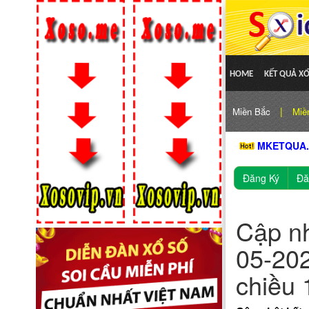
HOME
KẾT QUẢ XỔ
Miền Bắc
Miề
MKETQUA.
Đăng Ký
Đă
Cập nh
05-20
chiều 