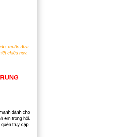
hảo, muốn đưa 
iết chiều nay. 
TRUNG 
 mạnh dành cho 
h em trong hội. 
quên truy cập 